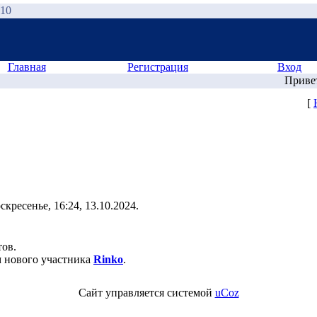
:10
Главная
Регистрация
Вход
Приве
[
кресенье, 16:24, 13.10.2024.
тов.
м нового участника
Rinko
.
Сайт управляется системой
uCoz