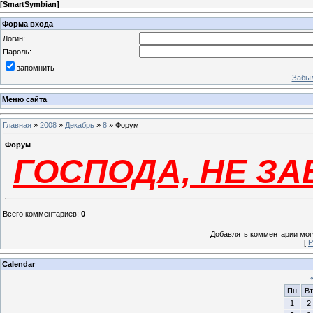
[
SmartSymbian
]
Форма входа
Логин:
Пароль:
запомнить
Забыл
Меню сайта
Главная
»
2008
»
Декабрь
»
8
» Форум
Форум
ГОСПОДА, НЕ З
Всего комментариев
:
0
Добавлять комментарии могу
[
Р
Calendar
Пн
Вт
1
2