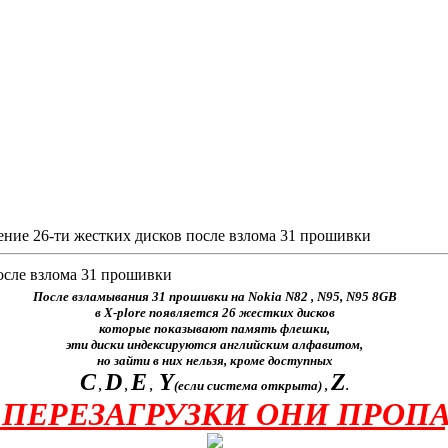
ние 26-ти жестких дисков после взлома 31 прошивки
осле взлома 31 прошивки
После взламывания 31 прошивки на Nokia N82 , N95, N95 8GB
в X-plore появляется 26 жестких дисков
которые показывают память флешки,
эти диски индексируются английским алфавитом,
но зайти в них нельзя, кроме доступных
C
D
E
Y
Z
,
,
,
(если система открыта) ,
.
 ПЕРЕЗАГРУЗКИ ОНИ ПРОП