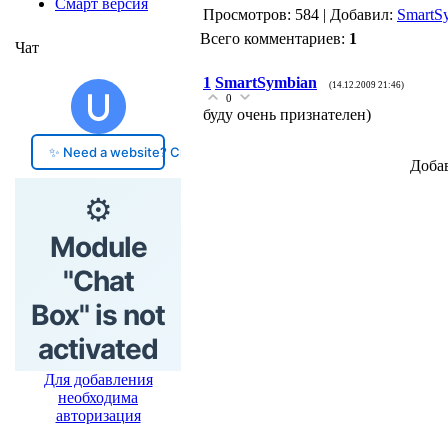
Смарт версия
Просмотров: 584 | Добавил:
SmartS
Всего комментариев:
1
Чат
1
SmartSymbian
(14.12.2009 21:46)
0
буду очень признателен)
Добав
Для добавления
необходима
авторизация