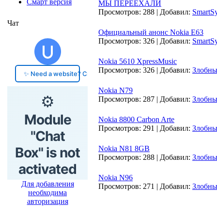
Смарт версия
МЫ ПЕРЕЕХАЛИ
Просмотров:
288
|
Добавил:
SmartS
Чат
Официальный анонс Nokia E63
Просмотров:
326
|
Добавил:
SmartS
Nokia 5610 XpressMusic
Просмотров:
326
|
Добавил:
Злобн
Nokia N79
Просмотров:
287
|
Добавил:
Злобн
Nokia 8800 Carbon Arte
Просмотров:
291
|
Добавил:
Злобн
Nokia N81 8GB
Просмотров:
288
|
Добавил:
Злобн
Nokia N96
Для добавления
Просмотров:
271
|
Добавил:
Злобн
необходима
авторизация