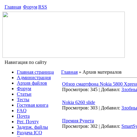
Главная
Форум
RSS
Навигация по сайту
Главная страница
Главная
»
Архив материалов
Администрация
Архив файлов
Обзор смартфона Nokia 5800 Xpres
Форум
Просмотров:
345
|
Добавил:
Злобн
Статьи
Тесты
Nokia 6260 slide
Гостевая книга
Просмотров:
303
|
Добавил:
Злобн
FAQ
Почта
Премия Рунета
Рег. Почту
Просмотров:
302
|
Добавил:
SmartS
Задерж. файлы
Раздача ICQ