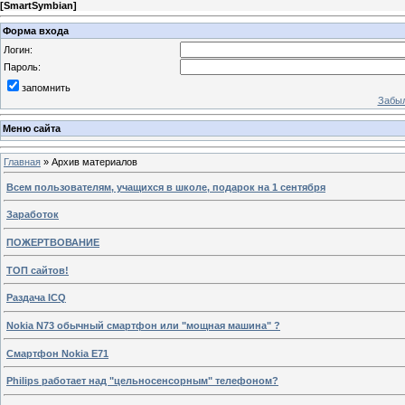
[
SmartSymbian
]
Форма входа
Логин:
Пароль:
запомнить
Забыл
Меню сайта
Главная
»
Архив материалов
Всем пользователям, учащихся в школе, подарок на 1 сентября
Заработок
ПОЖЕРТВОВАНИЕ
ТОП сайтов!
Раздача ICQ
Nokia N73 обычный смартфон или "мощная машина" ?
Смартфон Nokia E71
Philips работает над "цельносенсорным" телефоном?