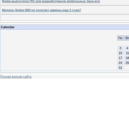
Nokia выпустила ПО для разработчиков мобильных Java-игр
Модель Nokia N93 не получит замены еще 2 года?
Calendar
Пн
Вт
3
4
10
11
17
18
24
25
31
Полная версия сайта